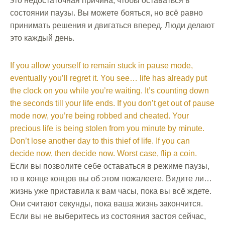
это недостаточная причина, чтобы оставаться в
состоянии паузы. Вы можете бояться, но всё равно
принимать решения и двигаться вперед. Люди делают
это каждый день.
If you allow yourself to remain stuck in pause mode,
eventually you’ll regret it. You see… life has already put
the clock on you while you’re waiting. It’s counting down
the seconds till your life ends. If you don’t get out of pause
mode now, you’re being robbed and cheated. Your
precious life is being stolen from you minute by minute.
Don’t lose another day to this thief of life. If you can
decide now, then decide now. Worst case, flip a coin.
Если вы позволите себе оставаться в режиме паузы,
то в конце концов вы об этом пожалеете. Видите ли…
жизнь уже приставила к вам часы, пока вы всё ждете.
Они считают секунды, пока ваша жизнь закончится.
Если вы не выберитесь из состояния застоя сейчас,