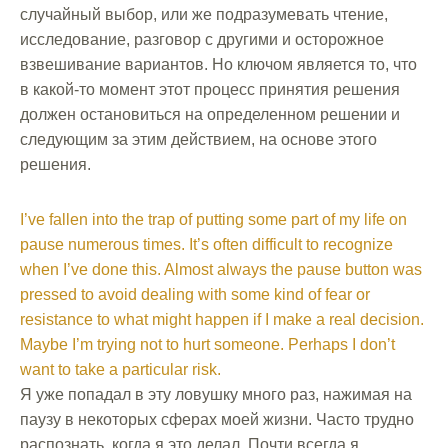
случайный выбор, или же подразумевать чтение,
исследование, разговор с другими и осторожное
взвешивание вариантов. Но ключом является то, что
в какой-то момент этот процесс принятия решения
должен остановиться на определенном решении и
следующим за этим действием, на основе этого
решения.
I’ve fallen into the trap of putting some part of my life on
pause numerous times. It’s often difficult to recognize
when I’ve done this. Almost always the pause button was
pressed to avoid dealing with some kind of fear or
resistance to what might happen if I make a real decision.
Maybe I’m trying not to hurt someone. Perhaps I don’t
want to take a particular risk.
Я уже попадал в эту ловушку много раз, нажимая на
паузу в некоторых сферах моей жизни. Часто трудно
распознать, когда я это делал. Почти всегда я