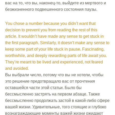
вас на то, что вы, наконец-то, выйдите из мертвого и
безжизненного подвешенного состояния паузы.
You chose a number because you didn’t want that
decision to prevent you from reading the rest of this
article. It wouldn’t have made any sense to get stuck in
the first paragraph. Similarly, it doesn’t make any sense to
keep some part of your life stuck in pause. Fascinating,
worthwhile, and deeply rewarding parts of life await you.
They’re meant to be lived and experienced, not feared
and avoided.
Вы выбрали число, потому что вы не хотели, чтобы
это решение предотвращало вас от прочтения
оставшейся части этой статьи. Было бы
бессмысленно застрять на первом абзаце. Также
бессмысленно продолжать застой в какой-либо сфере
вашей жизни. Удивительные, того стоящие и глубоко
вознаграждающие моменты важей жизни ожидают