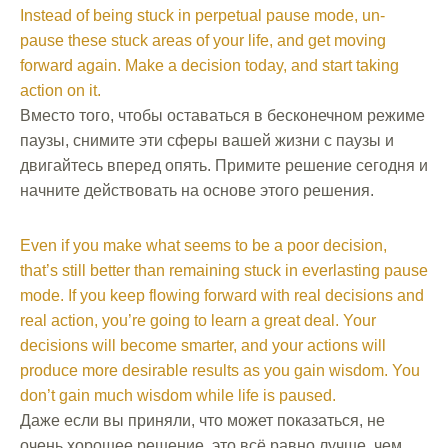
Instead of being stuck in perpetual pause mode, un-
pause these stuck areas of your life, and get moving
forward again. Make a decision today, and start taking
action on it.
Вместо того, чтобы оставаться в бесконечном режиме
паузы, снимите эти сферы вашей жизни с паузы и
двигайтесь вперед опять. Примите решение сегодня и
начните действовать на основе этого решения.
Even if you make what seems to be a poor decision,
that’s still better than remaining stuck in everlasting pause
mode. If you keep flowing forward with real decisions and
real action, you’re going to learn a great deal. Your
decisions will become smarter, and your actions will
produce more desirable results as you gain wisdom. You
don’t gain much wisdom while life is paused.
Даже если вы приняли, что может показаться, не
очень хорошее решение, это всё равно лучше, чем