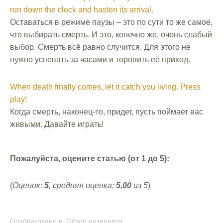
run down the clock and hasten its arrival.
Оставаться в режиме паузы – это по сути то же самое,
что выбирать смерть. И это, конечно же, очень слабый
выбор. Смерть всё равно случится. Для этого не
нужно успевать за часами и торопить её приход.
When death finally comes, let it catch you living. Press
play!
Когда смерть, наконец-то, придет, пусть поймает вас
живыми. Давайте играть!
Пожалуйста, оцените статью (от 1 до 5):
(
Оценок:
5
, средняя оценка:
5,00
из 5
)
Опубликовано в:
Обзор интернета