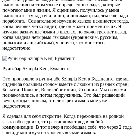
выполнения на этом языке определенных задач, которые
помогают мне в жизни. Я оцениваю, получилось у меня
выполнить эту задачу или нет, и понимаю, над чем еще надо
поработать. Сознательное изучение языков начинается тогда,
когда человек четко видит, где он может применить их. Я
изучала различные языки в школах, но около трех лет назад,
когда владела четырьмя языками (украинским, русским,
польским и английским), я поняла, что мне этого
недостаточно.
Руин-бар Szimpla Kert, Будапешт
Это произошло в руин-пабе Szimpla Kert в Будапеште, где мы
сидели за большим столом вместе с людьми из разных стран:
Бельгии, Польши, Великобритании, Испании. Мы со всеми
познакомились, а потом подружились. Это был решающий
вечер, когда я поняла, что четырех языков мне уже
недостаточно.
Я сделала для себя открытие. Когда переходишь на родной
язык собеседника, это растапливает лед в любой
коммуникации. В тот вечер я пообещала себе, что через 2 года
я выйду минимум на уровень восьми языков.